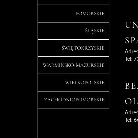
POMORSKIE
UN
ŚLĄSKIE
SP
ŚWIĘTOKRZYSKIE
Adres
Tel: 
WARMIŃSKO-MAZURSKIE
WIELKOPOLSKIE
B
O
ZACHODNIOPOMORSKIE
Adres
Tel: 