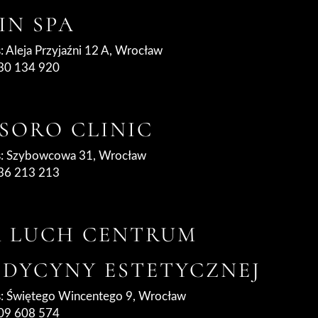
IN SPA
: Aleja Przyjaźni 12 A, Wrocław
730 134 920
SORO CLINIC
: Szybowcowa 31, Wrocław
536 213 213
 LUCH CENTRUM
DYCYNY ESTETYCZNEJ
: Świętego Wincentego 9, Wrocław
609 608 574